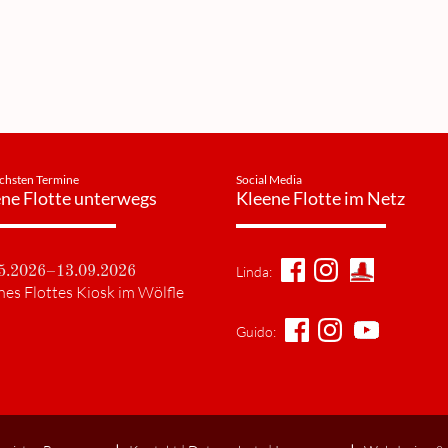
chsten Termine
Social Media
ne Flotte unterwegs
Kleene Flotte im Netz
Linda:
5.2026–13.09.2026
nes Flottes Kiosk im Wölfle
Guido: