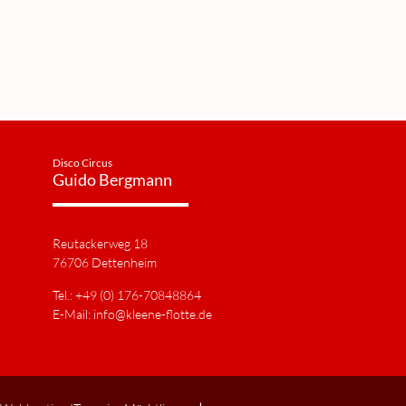
Disco Circus
Guido Bergmann
Reutackerweg 18
76706 Dettenheim
Tel.: +49 (0) 176-70848864
E-Mail:
info@kleene-flotte.de