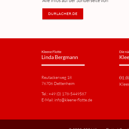
Alle Infos auf der Sonderseite von
DURLACHER.DE
Kleene Flotte
Die nä
Linda Bergmann
Klee
Reutackerweg 18
01.0
76706 Dettenheim
Klee
Tel.: +49 (0) 178-5449587
E-Mail:
info@kleene-flotte.de